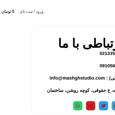
02133519855
09105600048
ورود / ثبت نام
0
تومان
تباطی با ما
info@mash
ه، خ حقوقی، کوچه روشن، ساختمان