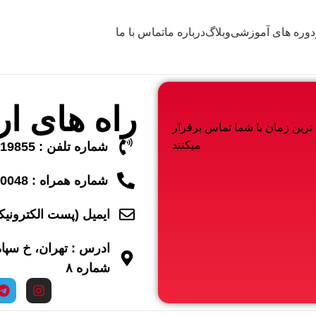
دوره های آموزشی
وبلاگ
درباره ما
تماس با ما
راه های ار
 ترین زمان با شما تماس برقرار
میکنند
شماره تلفن : 02133519855
شماره همراه : 0910560048
ایمیل (پست الکترونیکی) : ghstudio.com
ادرس : تهران، خ سپا
شماره ۸