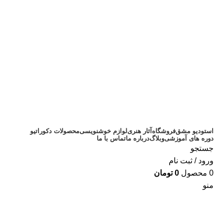
سفارش تایپوگرافی
آموزش تایپوگرافی
تابلو ماه برجسته
09105600048
02133519855
استودیو مشق
فروشگاه
آثار هنری
لوازم خوشنویسی
محصولات دکوراتیو
دوره های آموزشی
وبلاگ
درباره ما
تماس با ما
جستجو
ورود / ثبت نام
0
محصول
0
تومان
منو