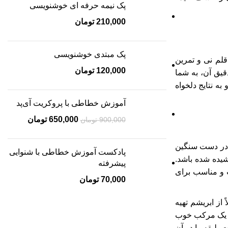
پک نیمه حرفه ای خوشنویسی
210,000
تومان
پک مبتدی خوشنویسی
لم نی و تمرین
120,000
تومان
قیق آن، به شما
به نتایج دلخواه
آموزش خطاطی با پروکریت آی‌پد
650,000
تومان
900,000
تومان
ه در دست سنگین
پادکست آموزش خطاطی با شنوایی
اشیده شده باشد.
پیشرفته
ب و مناسب برای
70,000
تومان
از ابریشم تهیه
ت. یک مرکب خوب
 لیقه را در آن