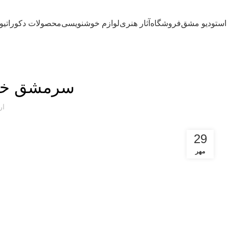
سفارش تایپوگرافی
آموزش تایپوگرافی
تابلو ماه برجسته
استودیو مشق
فروشگاه
آثار هنری
لوازم خوشنویسی
محصولات دکوراتیو
سرمشق خوش
ار
29
مهر