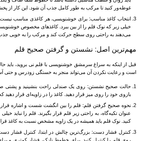
غوطه‌ور کنید تا مرکب به طور کامل جذب آن شود. این کار از پ
انتخاب کاغذ مناسب: برای خوشنویسی، هر کاغذی مناسب نیست.
خیلی زبر که نوک قلم را از بین ببرد. کاغذهای مخصوص خوشنویسی (م
می‌دهند به راحتی روی سطح حرکت کند و مرکب را به خوبی جذب 
مهم‌ترین اصل: نشستن و گرفتن صحیح قلم
قبل از اینکه به سراغ سرمشق خوشنویسی با قلم نی بروید، باید حال
است و رعایت نکردن آن می‌تواند منجر به خستگی زودرس و حتی آ
حالت صحیح نشستن: روی یک صندلی راحت بنشینید و پشتی صاف دا
بازوی خود را روی میز قرار دهید. کاغذ را در زاویه‌ای قرار دهید 
نحوه صحیح گرفتن قلم: قلم را بین انگشت شست و اشاره قرار ده
عنوان تکیه‌گاه، به راحتی زیر قلم قرار بگیرند. قلم را نباید خیلی 
کنید. نوک قلم باید همیشه در یک زاویه مشخص نسبت به کاغذ قرار
کنترل فشار دست: بزرگ‌ترین چالش در ابتدا، کنترل فشار دس
روی قلم را کنترل کنید. برای خطوط نازک، فشار کمتری و برا