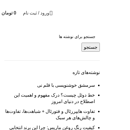
02133519855
09105600048
ورود / ثبت نام
0
تومان
جستجو
نوشته‌های تازه
سرمشق خوشنویسی با قلم نی
خط دوئل چیست؟ درک مفهوم و اهمیت این
اصطلاح در دنیای امروز
تفاوت هایپررئال و فتورئال + شباهت‌ها، تفاوت‌ها
و چالش‌های هر سبک
کیفیت رنگ روغن ماریس: چرا این برند انتخابی