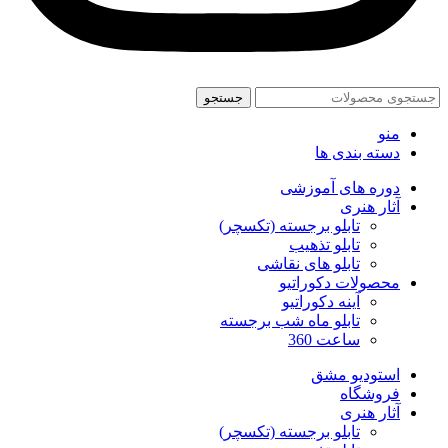
جستجو
منو
دسته بندی ها
دوره های آموزشی
آثار هنری
تابلو برجسته (تکسچر)
تابلو تذهیب
تابلو های نقاشی
محصولات دکوراتیو
آینه دکوراتیو
تابلو ماه شب برجسته
ساعت 360
استودیو مشق
فروشگاه
آثار هنری
تابلو برجسته (تکسچر)