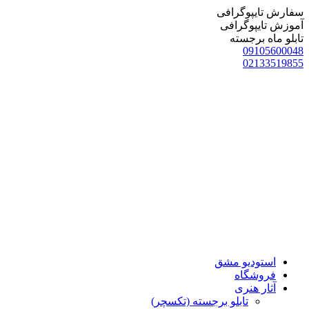
سفارش تایپوگرافی
آموزش تایپوگرافی
تابلو ماه برجسته
09105600048
02133519855
استودیو مشق
فروشگاه
آثار هنری
تابلو برجسته (تکسچر)