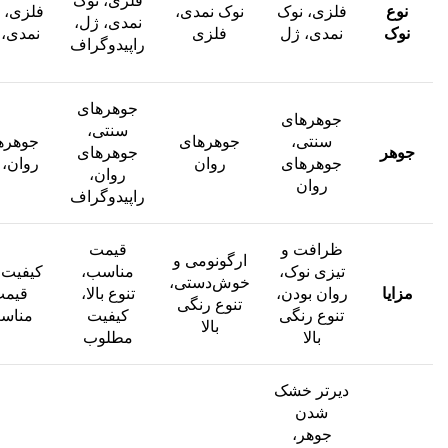
فلزی، نوک
نوع
فلزی، نوک
نوک نمدی،
فلزی، 
نمدی، ژل،
نوک
نمدی، ژل
فلزی
نمدی، 
راپیدوگراف
جوهرهای
جوهرهای
سنتی،
سنتی،
جوهرهای
جوهره
جوهر
جوهرهای
جوهرهای
روان
روان، 
روان،
روان
راپیدوگراف
ظرافت و
قیمت
ارگونومی و
تیزی نوک،
مناسب،
کیفیت ب
خوش‌دستی،
مزایا
روان بودن،
تنوع بالا،
قیم
تنوع رنگی
تنوع رنگی
کیفیت
مناس
بالا
بالا
مطلوب
دیرتر خشک
شدن
جوهر،