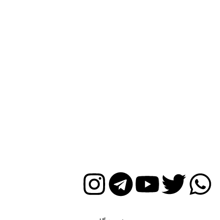
© ۱۳۸۹ – ۱۴۰۲ | استودیو هنری مشق
طراحی سایت و سئو سایت با ♥️ ️توسط
ماهونیا