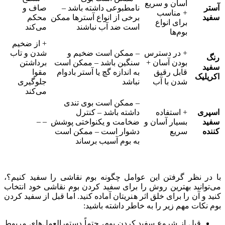
آسان و سریع
آستر
نامطبوعی داشته باشد –
صاف و
+ مناسب
سفید
برخی از انواع آسترها ممکن
محکم
برای انواع
است ضد آب نباشند
می‌کند
بوم‌ها
+ از ضخیم
+ در دسترس
– ممکن است ضخیم و
شدن و تاب
رنگ
بودن آسان +
سنگین باشد – ممکن است
برداشتن
سفید
قابل رقیق
به اندازه گچ یا آستر بادوام
مقوا
اکریلیک
شدن با آب
نباشد
جلوگیری
می‌کند
– ممکن است بوی تندی
اسپری
+ استفاده
داشته باشد – کنترل
– –
سفید
بسیار آسان و
ضخامت و یکنواختی پوشش
کننده
سریع
دشوار است – ممکن است
به بوم آسیب برساند
با در نظر گرفتن این عوامل چگونه بوم نقاشی را سفید کنیم؟،
می‌توانید بهترین روش را برای سفید کردن بوم نقاشی خود انتخاب
کنید و آن را برای خلق اثر هنریتان آماده کنید. اما قبل از سفید کردن
بوم نکات مهم زیر را به خاطر داشته باشید:
قبل از شروع سفید کردن بوم، حتماً دستورالعمل‌های مربوط