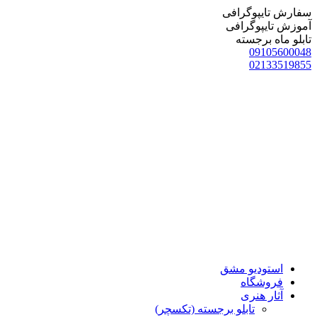
سفارش تایپوگرافی
آموزش تایپوگرافی
تابلو ماه برجسته
09105600048
02133519855
استودیو مشق
فروشگاه
آثار هنری
تابلو برجسته (تکسچر)